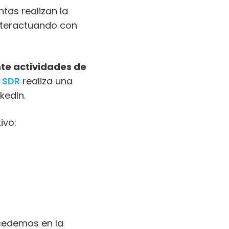
tas realizan la
interactuando con
nte actividades de
o
SDR
realiza una
kedIn.
ivo:
ocedemos en la