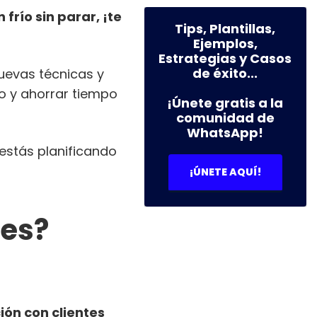
frío sin parar, ¡te
Tips, Plantillas,
Ejemplos,
Estrategias y Casos
de éxito...
uevas técnicas y
to y ahorrar tiempo
¡Únete gratis a la
comunidad de
WhatsApp!
 estás planificando
¡ÚNETE AQUÍ!
tes?
ión con clientes