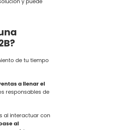
solución y puede
 una
B2B?
miento de tu tiempo
entas a llenar el
los responsables de
 al interactuar con
 base al