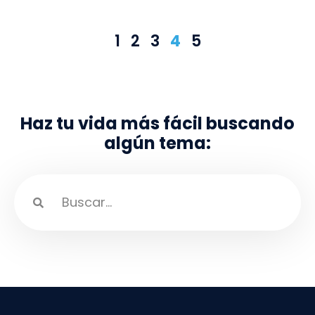
1
2
3
4
5
Haz tu vida más fácil buscando
algún tema: