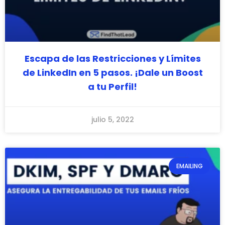
Escapa de las Restricciones y Límites
de LinkedIn en 5 pasos. ¡Dale un Boost
a tu Perfil!
julio 5, 2022
EMAILING