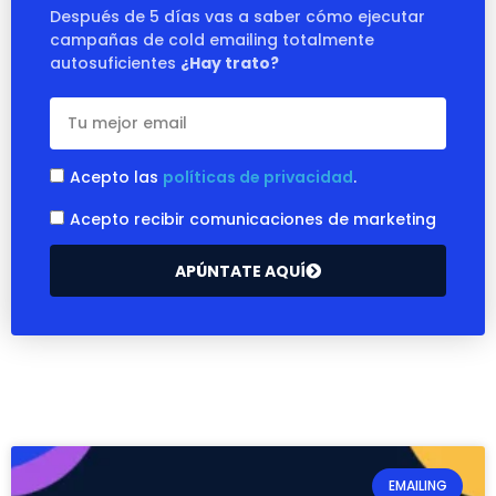
Después de 5 días vas a saber cómo ejecutar
campañas de cold emailing totalmente
autosuficientes
¿Hay trato?
Acepto las
políticas de privacidad
.
Acepto recibir comunicaciones de marketing
APÚNTATE AQUÍ
EMAILING