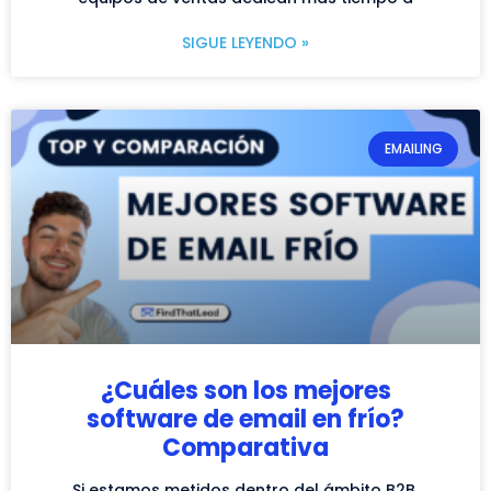
SIGUE LEYENDO »
EMAILING
¿Cuáles son los mejores
software de email en frío?
Comparativa
Si estamos metidos dentro del ámbito B2B,