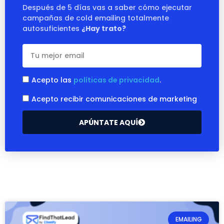
Después de 5 días vas a saber cómo ejecutar
campañas de cold emailing totalmente
autosuficientes
¿Hay trato?
Acepto las
políticas de privacidad
.
Acepto recibir comunicaciones de marketing
APÚNTATE AQUÍ
EMAILING