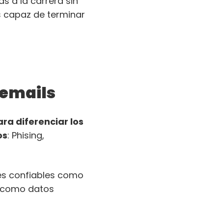
s a la carrera sin
s capaz de terminar
 emails
ara diferenciar los
os
: Phising,
des confiables como
l como datos