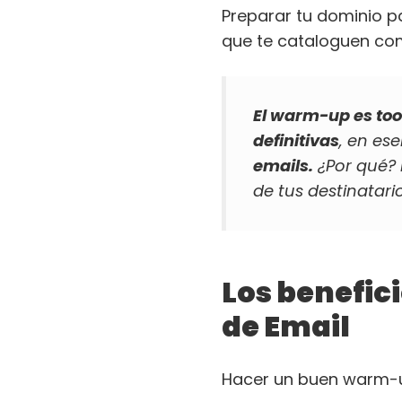
Preparar tu dominio p
que te cataloguen com
El warm-up es to
definitivas
, en es
emails.
¿Por qué? 
de tus destinatar
Los benefic
de Email
Hacer un buen warm-u