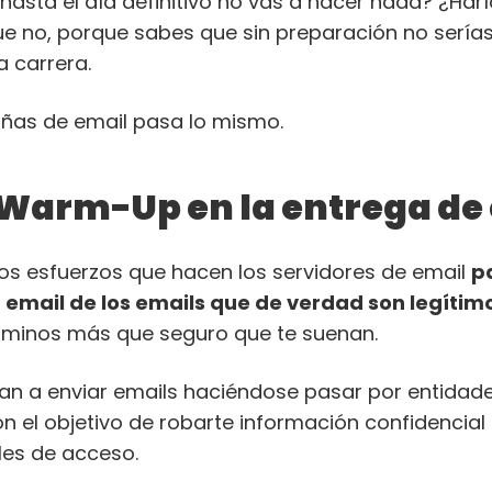
sta el día definitivo no vas a hacer nada? ¿Haría
e no, porque sabes que sin preparación no sería
a carrera.
ñas de email pasa lo mismo.
l Warm-Up en la entrega de
los esfuerzos que hacen los servidores de email
p
a email de los emails que de verdad son legítim
érminos más que seguro que te suenan.
can a enviar emails haciéndose pasar por entida
 el objetivo de robarte información confidencia
les de acceso.