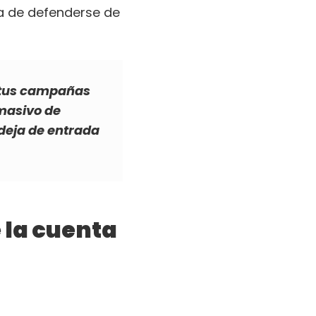
ra de defenderse de
r tus campañas
 masivo de
ndeja de entrada
 la cuenta