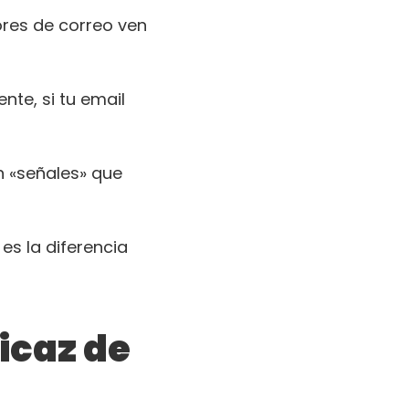
dores de correo ven
te, si tu email
n «señales» que
s la diferencia
icaz de