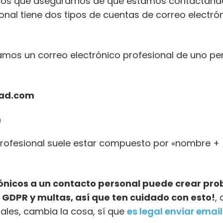
emos que asegurarnos de que estamos contactand
onal tiene dos tipos de cuentas de correo electró
iamos un correo electrónico profesional de uno pe
ead.com
m
 profesional suele estar compuesto por «nombre +
rónicos a un contacto personal puede crear pr
a GDPR y multas, así que ten cuidado con esto!
,
ales, cambia la cosa, sí que
es legal enviar email