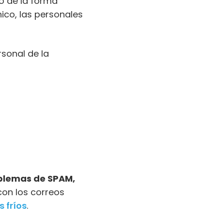
o de la forma
nico, las personales
rsonal de la
oblemas de SPAM,
 con los correos
s fríos
.