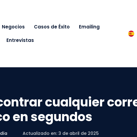
Negocios
Casos de Éxito
Emailing
Entrevistas
ontrar cualquier corr
co en segundos
día
Actualizado en: 3 de abril de 2025