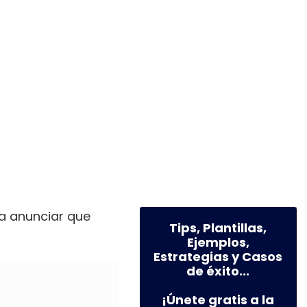
a anunciar que
Tips, Plantillas,
Ejemplos,
Estrategias y Casos
de éxito...
¡Únete gratis a la