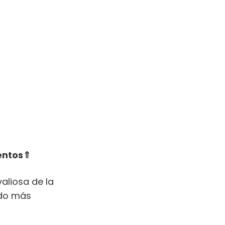
entos⇑
aliosa de la
tado más