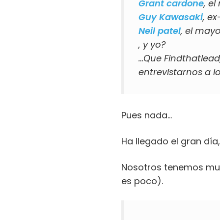
Grant cardone
, e
Guy Kawasaki
, e
Neil patel
, el may
, y yo?
…Que Findthatlead
entrevistarnos a lo
Pues nada…
Ha llegado el gran día,
Nosotros tenemos muc
es poco).