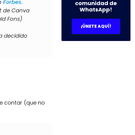
ún
Forbes.
comunidad de
WhatsApp!
st de Canva
ald Fons)
¡ÚNETE AQUÍ!
ha decidido
e contar (que no